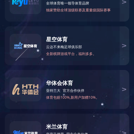
大家好，今天我们来简单聊一聊磁芯。
之所以说磁芯，是因为磁芯对于电感来说，就相当于是电容的中间
绝缘介质。磁芯决定了电感的很多特性。比如大家都知道，
①电感线圈里面加个磁芯，电感值会增大很多，这是为什么呢？
②还有电感有饱和电流，那电感为什么会饱和呢？
③磁滞回线又是什么呢？
④磁导率又是个啥？
物质的磁性
首先来说下物质的磁性是怎么来的。所有物质的磁性都是电流产生
的，永久磁铁的磁性就是分子电流产生的。所谓分子电流就是磁性
材料原子内的电子围绕原子核旋转形成的。