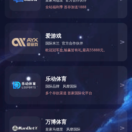
当前关于我国本乡公司来说，磁刮板排屑机扎堆于中低端商品，
以报价为首要的竞争手段，抗风险才能不强，工业集中度低。即便
在这样的环境下，仍是有一些新 品牌杀入商场，可见磁刮板排屑机
职业竞争的剧烈程度。想要生计下来，技能和效劳显得尤为重要，
我国磁刮板排屑机职业应该在政府与职业协会的领导下，团结起
来，形成中心竞争力，抛弃一些中低端工业链，
磁刮板排屑机
由曩
昔长链条的生产形式向高精度加工与技能单元集成制作形式改变，
使我国机床附件商品的研制才能和高端商品可与国际出名品牌同台
竞技，一比高下，磁刮板排屑机让我国的高端技能商品迈出国门。
磁刮板排屑机是当前运用频率最高的工具,由于其专业化的组合机
床、流水机床等特性,在运送职业中发挥了运送效率高,运送速度快,范
围广等优势,一向遭到 各种大型职业的喜欢.磁刮钣式排屑机选用链条
拖动刮屑板将切屑沿排屑机底部刮出,可处置长度小于150mm钢屑及
铸铁屑的运送.在湿式加工中磁刮板排屑机 是代替磁性排屑机的首选
机型.机床下来的污液及切屑首要吸附在磁底板上,再被刮屑板刮出机
外.